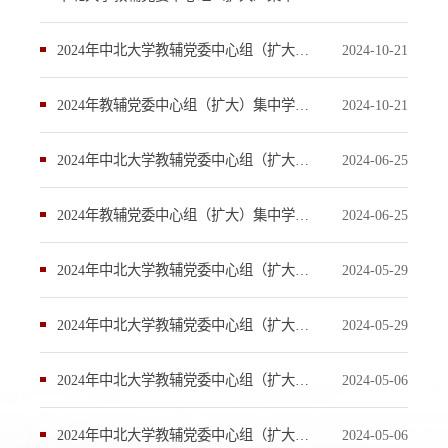
2024年中北大学教辅党委中心组（扩大）集中学习内容（第五期）
2024-10-21
2024年教辅党委中心组（扩大）集中学习安排（第五期）
2024-10-21
2024年中北大学教辅党委中心组（扩大）集中学习内容（第四期）
2024-06-25
2024年教辅党委中心组（扩大）集中学习安排（第四期）
2024-06-25
2024年中北大学教辅党委中心组（扩大）集中学习内容（第三期）
2024-05-29
2024年中北大学教辅党委中心组（扩大）集中学习安排（第三期）
2024-05-29
2024年中北大学教辅党委中心组（扩大）集中学习内容（第一期）
2024-05-06
2024年中北大学教辅党委中心组（扩大）集中学习内容（第二期）
2024-05-06